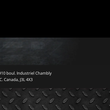
910 boul. Industriel Chambly
C. Canada, J3L 4X3