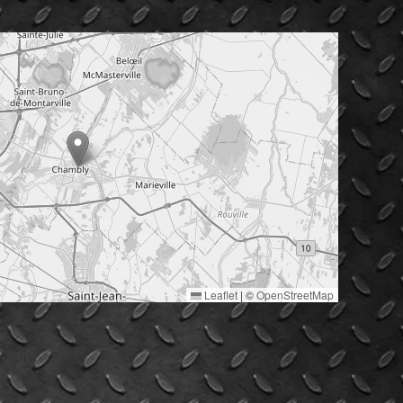
Leaflet
|
©
OpenStreetMap